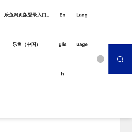
乐鱼网页版登录入口_
En
Lang
乐鱼（中国）
glis
uage
h
地板革生产线
水管材挤出生产线 | 连续喷涂缠绕管材挤出生产线