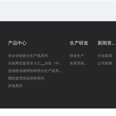
产品中心
生产研发
新闻资
讯
供水管材挤出生产线系列
研发生产
行业新闻
乐鱼网页版登录入口_乐鱼（中
各类管材成
公司新闻
国）
品
连续喷涂缠绕管材挤出生产线系
列
预制直埋保温管材系列
其他系列