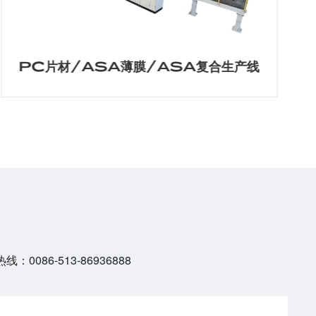
PC片材/ASA薄膜/ASA复合生产线
热线：
0086-513-86936888