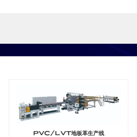
相关产品
PVC/LVT地板革生产线