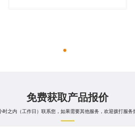
免费获取产品报价
4小时之内（工作日）联系您，如果需要其他服务，欢迎拨打服务